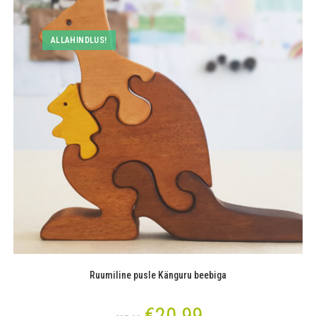
ALLAHINDLUS!
Ruumiline pusle Känguru beebiga
€
20.99
Algne
Current