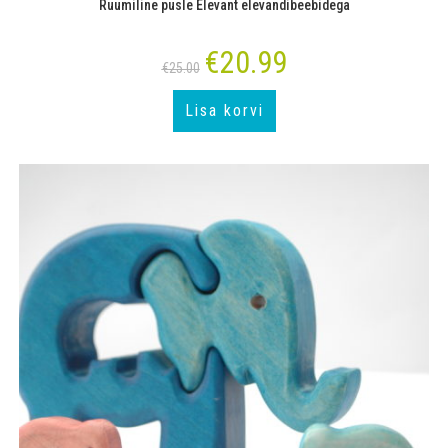
Ruumiline pusle Elevant elevandibeebidega
€
20.99
Algne
Current
€
25.00
hind
price
oli:
is:
€25.00.
€20.99.
Lisa korvi