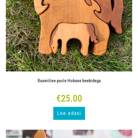
Ruumiline pusle Hobune beebidega
€
25.00
Loe edasi