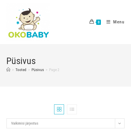
Menu
0
Püsivus
>
Tooted
>
Püsivus
>
Page 2
Vaikimisi järjestus