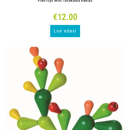
PlanToys Mini Tasakaalu Kaktus
€
12.00
Loe edasi